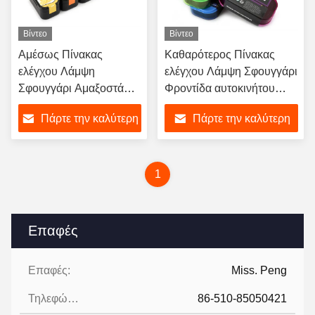
Βίντεο
Βίντεο
Αμέσως Πίνακας
Καθαρότερος Πίνακας
ελέγχου Λάμψη
ελέγχου Λάμψη Σφουγγάρι
Σφουγγάρι Αμαξοστάσιο
Φροντίδα αυτοκινήτου
Σίλικον Καθαρισμός
Εσωτερικό Κοκπίτ
Πάρτε την καλύτερη
Πάρτε την καλύτερη
Σφουγγάρι Φόρεσμα
Σφουγγάρι καθαρισμού
Εφαρμοστής Φρέσκο
Σφουγγάρι με διαφορετικά
τιμή
τιμή
άρωμα
αρώματα
1
Επαφές
Επαφές:
Miss. Peng
Τηλεφώνημα:
86-510-85050421