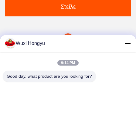
Στείλε
1
Wuxi Hongyu
9:14 PM
Good day, what product are you looking for?
Wuxi Hongyu Daily-use Products Co., Ltd.
hongyu@chinahonco.com
86-510-85050421