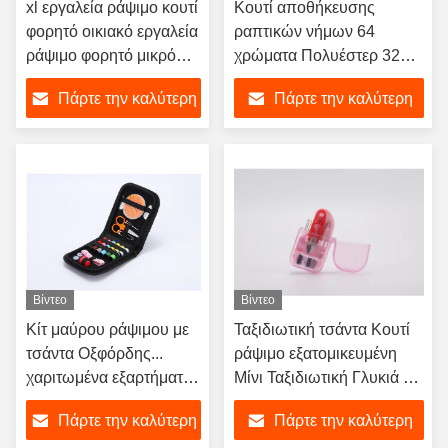
xl εργαλεία ράψιμο κουτί
Κουτί αποθήκευσης
φορητό οικιακό εργαλεία
ραπτικών νήμων 64
ράψιμο φορητό μικρό
χρώματα Πολυέστερ 32
βελόνα και νήμα ράψιμο
PCS Ρολ ραπτικών νήμων
Πάρτε την καλύτερη
Πάρτε την καλύτερη
κιτ δώρο OEM
και 32 PCS Πρωτότυπης
καμπύλης χρώμα
τιμή
τιμή
Βίντεο
Βίντεο
Κίτ μαύρου ράψιμου με
Ταξιδιωτική τσάντα Κουτί
τσάντα Οξφόρδης...
ράψιμο εξατομικευμένη
χαριτωμένα εξαρτήματα
Μίνι Ταξιδιωτική Γλυκιά και
ράψιμου... προμήθειες
βολική Μικρή τσάντα
Πάρτε την καλύτερη
Πάρτε την καλύτερη
εργαλεία...
βελόνας Τσέπη ράψιμο