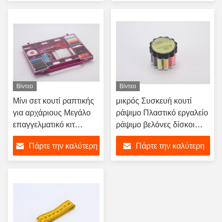
Εφοδιασμοί ξενοδοχείων
τιμή
τιμή
OEM
Βίντεο
Βίντεο
Μίνι σετ κουτί ραπτικής
μικρός Συσκευή κουτί
για αρχάριους Μεγάλο
ράψιμο Πλαστικό εργαλείο
επαγγελματικό κιτ
ράψιμο βελόνες δίσκοι
νήματος πλαστικό
Σπίτι Φορητό DIY
Πάρτε την καλύτερη
Πάρτε την καλύτερη
βελόνα νήματος
Ταξιδιωτικό σύνολο
εργαλεία προμήθειες
βελόνες εργαλεία Συσκευή
τιμή
τιμή
ξεκινήτρια σετ
ράψιμο προμήθειες