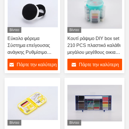
Βίντεο
Βίντεο
Εύκολο φόρεμα
Κουτί ράψιμο DIY box set
Σύστημα επείγουσας
210 PCS πλαστικό καλάθι
ανάγκης Ρυθμίσιμο
μεγάλου μεγέθους οικιακό
λουρί καρπού Χρέωση
κουτί ράψιμο βελόνα και
Πάρτε την καλύτερη
Πάρτε την καλύτερη
για όλα τα μεγέθη
εργαλεία νήματος
καρπού Στρογγυλή
τιμή
τιμή
πλαστική βάση
Κρατήρας βελόνας
Βίντεο
Βίντεο