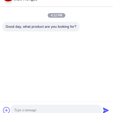
Στείλε
4:12 PM
Good day, what product are you looking for?
Wuxi Hongyu Daily-use Products Co., Ltd.
hongyu@chinahonco.com
86-510-85050421
Κίνα Καλή ποιότητα Λάμψη για παπούτσια από κερί
Προμηθευτής. 2024-2026 chinahonco.com Όλα τα
δικαιώματα διατηρούνται.